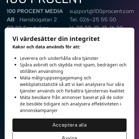
100 PROCENT MEDIA
support@100procent.com
AB
Hansbogatan 2
Tel.
026-25 55 00
811 32 Sandviken
kl. 08.30-12, 13-16.30
Sweden
Vi värdesätter din integritet
Kakor och data används för att:
Fjärrsupport
Bli kontaktad
Leverera och underhålla våra tjänster
Spåra avbrott och skydda mot spam, bedrägeri och
otillåten användning
Mäta målgruppsengagemang och
webbplatsstatistik så att vi kan analysera hur våra
E-post
tjänster används och förbättra tjänsternas kvalitet
Mäta besökare från annonser baserat på de sidor
de besökte tidigare och analysera effektiviteten i
Telefon
annonskampanjer
Jag vill bli kontaktad
Acceptera alla
Avvisa