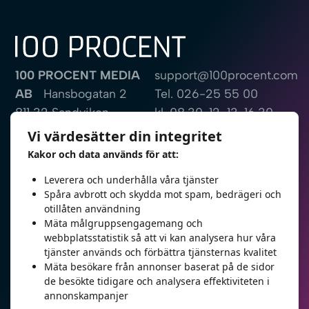
100 PROCENT MEDIA
support@100procent.com
AB
Hansbogatan 2
Tel.
026-25 55 00
811 32 Sandviken
kl. 08.30-12, 13-16.30
Sweden
Vi värdesätter din integritet
Kakor och data används för att:
Fjärrsupport
Bli kontaktad
Leverera och underhålla våra tjänster
Spåra avbrott och skydda mot spam, bedrägeri och
otillåten användning
Mäta målgruppsengagemang och
webbplatsstatistik så att vi kan analysera hur våra
E-post
tjänster används och förbättra tjänsternas kvalitet
Mäta besökare från annonser baserat på de sidor
de besökte tidigare och analysera effektiviteten i
Telefon
annonskampanjer