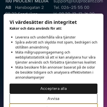
100 PROCENT MEDIA
support@100procent.com
AB
Hansbogatan 2
Tel.
026-25 55 00
811 32 Sandviken
kl. 08.30-12, 13-16.30
Sweden
Vi värdesätter din integritet
Kakor och data används för att:
Fjärrsupport
Bli kontaktad
Leverera och underhålla våra tjänster
Spåra avbrott och skydda mot spam, bedrägeri och
otillåten användning
Mäta målgruppsengagemang och
webbplatsstatistik så att vi kan analysera hur våra
E-post
tjänster används och förbättra tjänsternas kvalitet
Mäta besökare från annonser baserat på de sidor
de besökte tidigare och analysera effektiviteten i
Telefon
annonskampanjer
Jag vill bli kontaktad
Acceptera alla
Avvisa