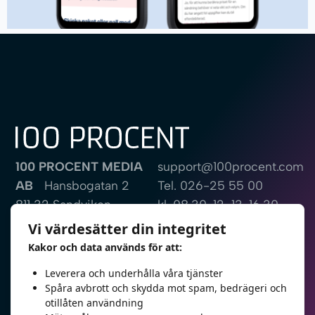
100 PROCENT MEDIA
support@100procent.com
AB
Hansbogatan 2
Tel.
026-25 55 00
811 32 Sandviken
kl. 08.30-12, 13-16.30
Sweden
Vi värdesätter din integritet
Kakor och data används för att:
Fjärrsupport
Bli kontaktad
Leverera och underhålla våra tjänster
Spåra avbrott och skydda mot spam, bedrägeri och
otillåten användning