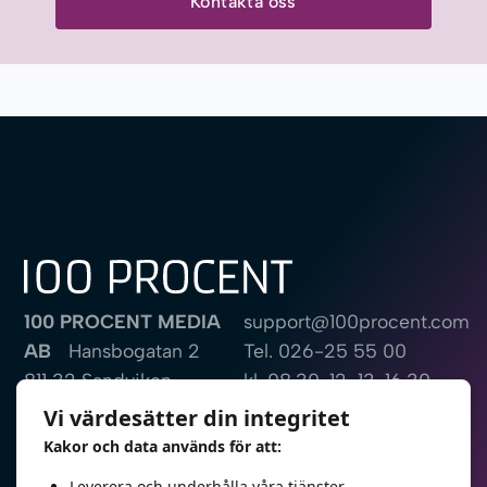
Kontakta oss
100 PROCENT MEDIA
support@100procent.com
AB
Hansbogatan 2
Tel.
026-25 55 00
811 32 Sandviken
kl. 08.30-12, 13-16.30
Sweden
Vi värdesätter din integritet
Kakor och data används för att:
Fjärrsupport
Leverera och underhålla våra tjänster