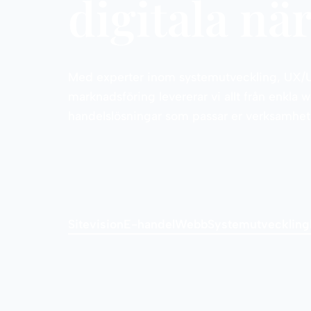
digitala nä
Med experter inom systemutveckling, UX/U
marknadsföring levererar vi allt från enkla 
handelslösningar som passar er verksamhet
Sitevision
E-handel
Webb
Systemutveckling