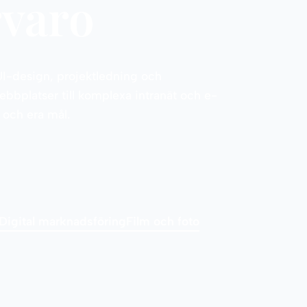
rvaro
I-design, projektledning och
webbplatser till komplexa intranät och e-
 och era mål.
Digital marknadsföring
Film och foto